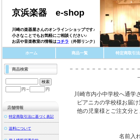
京浜楽器 e-shop
川崎の楽器屋さんのオンラインショップです♪
小さなことでもお気軽にご相談ください♪
お店や音楽教室の情報は
コチラ
（外部リンク）
ホーム
商品一覧
特定商取引法
－－－－－－－－－－－－
商品検索
円～
円
川崎市内小中学校へ通学
ピアニカの学校様お届け
店舗情報
他の児童様とご注文分と
特定商取引法に基づく表記
送料について
名前入