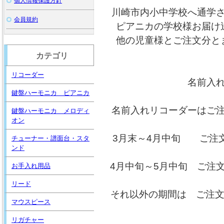
個人情報保護方針
川崎市内小中学校へ通学
会員規約
ピアニカの学校様お届け
他の児童様とご注文分と
カテゴリ
リコーダー
名前入
鍵盤ハーモニカ ピアニカ
名前入れリコーダーはご
鍵盤ハーモニカ メロディ
オン
3月末～4月中旬 ご注
チューナー・譜面台・スタ
ンド
4月中旬～5月中旬 ご注
お手入れ用品
リード
それ以外の期間は ご注文
マウスピース
リガチャー