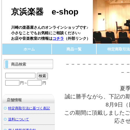
京浜楽器 e-shop
川崎の楽器屋さんのオンラインショップです♪
小さなことでもお気軽にご相談ください♪
お店や音楽教室の情報は
コチラ
（外部リンク）
ホーム
商品一覧
特定商取引法
－－－－－－－－－－－
商品検索
－
円～
円
夏
誠に勝手ながら、下記の
店舗情報
8月9日（
特定商取引法に基づく表記
この期間に頂戴しましたご
送料について
応さ